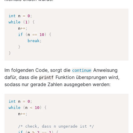
int
 n 
=
0
;
while
(
1
)
{
    n
++
;
if
(
n 
==
10
)
{
break
;
}
}
Im folgenden Code, sorgt die
Anweisung
continue
dafür, dass die
Funktion übersprungen wird,
printf
sodass nur gerade Zahlen ausgegeben werden:
int
 n 
=
0
;
while
(
n 
<
10
)
{
    n
++
;
/* check, dass n ungerade ist */
if
(
n 
%
2
==
1
)
{