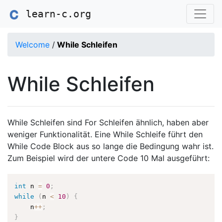
learn-c.org
Welcome
/
While Schleifen
While Schleifen
While Schleifen sind For Schleifen ähnlich, haben aber
weniger Funktionalität. Eine While Schleife führt den
While Code Block aus so lange die Bedingung wahr ist.
Zum Beispiel wird der untere Code 10 Mal ausgeführt:
int
 n 
=
0
;
while
(
n 
<
10
)
{
    n
++
;
}