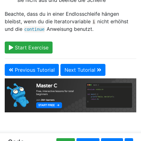
sie nicht aus und beende die Schleife
Beachte, dass du in einer Endlosschleife hängen
bleibst, wenn du die Iteratorvariable
nicht erhöhst
i
und die
Anweisung benutzt.
continue
Start Exercise
Previous Tutorial
Next Tutorial
Copyright © learn-c.org. Read our
Terms of Use
and