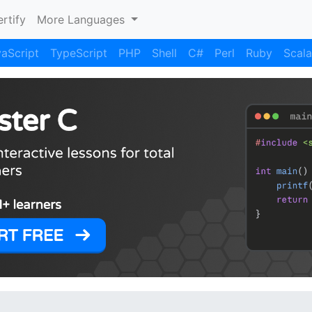
rtify
More Languages
aScript
TypeScript
PHP
Shell
C#
Perl
Ruby
Scala