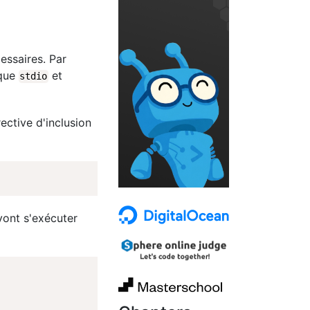
essaires. Par
èque
et
stdio
rective d'inclusion
vont s'exécuter