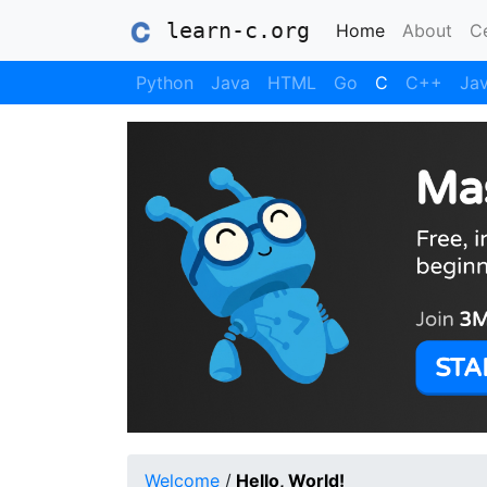
learn-c.org
(current)
Home
About
Ce
Python
Java
HTML
Go
C
C++
Jav
Welcome
/
Hello, World!